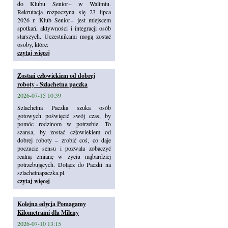
do Klubu Senior+ w Walimiu.
Rekrutacja rozpoczyna się 23 lipca
2026 r. Klub Senior+ jest miejscem
spotkań, aktywności i integracji osób
starszych. Uczestnikami mogą zostać
osoby, które:
czytaj więcej
Zostań człowiekiem od dobrej
roboty - Szlachetna paczka
2026-07-15 10:39
Szlachetna Paczka szuka osób
gotowych poświęcić swój czas, by
pomóc rodzinom w potrzebie. To
szansa, by zostać człowiekiem od
dobrej roboty – zrobić coś, co daje
poczucie sensu i pozwala zobaczyć
realną zmianę w życiu najbardziej
potrzebujących. Dołącz do Paczki na
szlachetnapaczka.pl.
czytaj więcej
Kolejna edycja Pomagamy
Kilometrami dla Mileny
2026-07-10 13:15