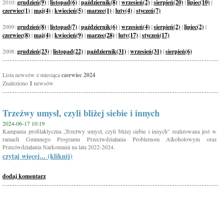
2010:
grudzień(9)
|
listopad(6)
|
październik(8)
|
wrzesień(2)
|
sierpień(20)
|
lipiec(10)
|
czerwiec(1)
|
maj(4)
|
kwiecień(5)
|
marzec(1)
|
luty(4)
|
styczeń(7)
2009:
grudzień(8)
|
listopad(7)
|
październik(6)
|
wrzesień(4)
|
sierpień(2)
|
lipiec(2)
|
czerwiec(8)
|
maj(4)
|
kwiecień(9)
|
marzec(28)
|
luty(17)
|
styczeń(17)
2008:
grudzień(23)
|
listopad(22)
|
październik(31)
|
wrzesień(31)
|
sierpień(6)
Lista newsów z miesiąca
czerwiec 2024
Znaleziono
1
newsów
Trzeźwy umysł, czyli bliżej siebie i innych
2024-06-17 10:19
Kampania profilaktyczna „Trzeźwy umysł, czyli bliżej siebie i innych” realizowana jest w
ramach Gminnego Programu Przeciwdziałania Problemom Alkoholowym oraz
Przeciwdziałania Narkomanii na lata 2022-2024.
czytaj więcej... (kliknij)
dodaj komentarz