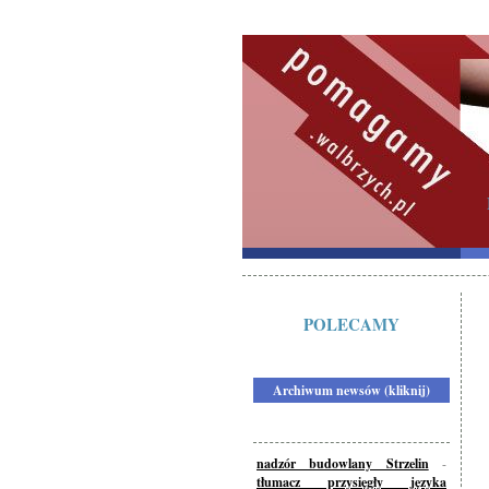
POLECAMY
Archiwum newsów (kliknij)
nadzór budowlany Strzelin
-
tłumacz przysięgły języka