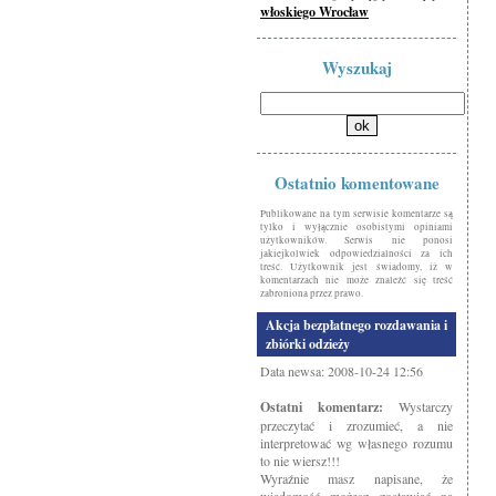
włoskiego Wrocław
Wyszukaj
Ostatnio komentowane
Publikowane na tym serwisie komentarze są
tylko i wyłącznie osobistymi opiniami
użytkowników. Serwis nie ponosi
jakiejkolwiek odpowiedzialności za ich
treść. Użytkownik jest świadomy, iż w
komentarzach nie może znaleźć się treść
zabroniona przez prawo.
Akcja bezpłatnego rozdawania i
zbiórki odzieży
Data newsa: 2008-10-24 12:56
Ostatni komentarz:
Wystarczy
przeczytać i zrozumieć, a nie
interpretować wg własnego rozumu
to nie wiersz!!!
Wyraźnie masz napisane, że