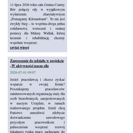
11 lipca 2026 roku cała Gmina Czarny
Bór połączy siły w wyjątkowym
wydarzeniu charytatywnym
„Pomagamy Kilometrami”. To nie jest
zwykły bieg – to wspólna droga pełna
solidarności, wzruszeń i realnej
pomocy dla Mileny Widlak, której
leczenie i rehabilitację chcemy
wspólnie wesprzeć.
czytaj więcej
Zaproszenie do udziału w projekcie
„W aktywności nasza siła
2026-07-01 09:07
Jesteś pracodawcą i chcesz zyskać
wsparcie w swojej firmie?
Poszukujemy pracodawców
zainteresowanych organizacją staży dla
osób bezrobotnych, zarejestrowanych
w naszym Urzędzie, w ramach
realizowanego projektu. Jeżeli chcą
Państwo umożliwić zdobycie
doświadczenia zawodowego
przyszłym pracownikom i
jednocześnie wesprzeć rozwój
lokalnego rynku pracy, zachęcamy do