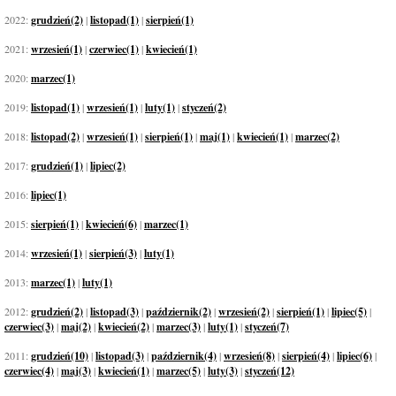
2022:
grudzień(2)
|
listopad(1)
|
sierpień(1)
2021:
wrzesień(1)
|
czerwiec(1)
|
kwiecień(1)
2020:
marzec(1)
2019:
listopad(1)
|
wrzesień(1)
|
luty(1)
|
styczeń(2)
2018:
listopad(2)
|
wrzesień(1)
|
sierpień(1)
|
maj(1)
|
kwiecień(1)
|
marzec(2)
2017:
grudzień(1)
|
lipiec(2)
2016:
lipiec(1)
2015:
sierpień(1)
|
kwiecień(6)
|
marzec(1)
2014:
wrzesień(1)
|
sierpień(3)
|
luty(1)
2013:
marzec(1)
|
luty(1)
2012:
grudzień(2)
|
listopad(3)
|
październik(2)
|
wrzesień(2)
|
sierpień(1)
|
lipiec(5)
|
czerwiec(3)
|
maj(2)
|
kwiecień(2)
|
marzec(3)
|
luty(1)
|
styczeń(7)
2011:
grudzień(10)
|
listopad(3)
|
październik(4)
|
wrzesień(8)
|
sierpień(4)
|
lipiec(6)
|
czerwiec(4)
|
maj(3)
|
kwiecień(1)
|
marzec(5)
|
luty(3)
|
styczeń(12)