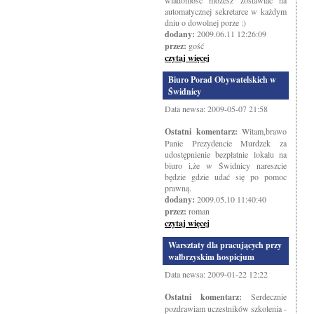
wiadomość możesz zostawiać na
automatycznej sekretarce w każdym
dniu o dowolnej porze :)
dodany:
2009.06.11 12:26:09
przez:
gość
czytaj więcej
Biuro Porad Obywatelskich w
Świdnicy
Data newsa: 2009-05-07 21:58
Ostatni komentarz:
Witam,brawo
Panie Prezydencie Murdzek za
udostępnienie bezpłatnie lokalu na
biuro i,że w Świdnicy nareszcie
będzie gdzie udać się po pomoc
prawną.
dodany:
2009.05.10 11:40:40
przez:
roman
czytaj więcej
Warsztaty dla pracujących przy
wałbrzyskim hospicjum
Data newsa: 2009-01-22 12:22
Ostatni komentarz:
Serdecznie
pozdrawiam uczestników szkolenia -