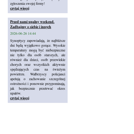
zgłoszenia swojej firmy!
czytaj więcej
Przed nami upalny weekend.
Zadbajmy o siebie i innych
2026-06-26 14:44
Synoptycy zapowiadają, że najbliższe
dni będą wyjątkowo gorące. Wysokie
temperatury mogą być niebezpieczne
nie tylko dla osób starszych, ale
również dla dzieci, osób przewlekle
chorych oraz wszystkich aktywnie
spędzających czas na świeżym
powietrzu. Wałbrzyscy policjanci
apelują o zachowanie szczególnej
ostrożności i ponownie przypominają,
jak bezpiecznie przetrwać okres
upałów.
czytaj więcej