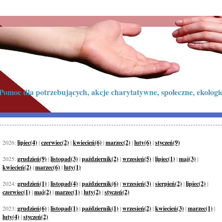
Pomoc dla potrzebujących, akcje charytatywne, społeczne, ekologi
2026:
lipiec(4)
|
czerwiec(2)
|
kwiecień(6)
|
marzec(2)
|
luty(6)
|
styczeń(9)
2025:
grudzień(9)
|
listopad(3)
|
październik(2)
|
wrzesień(5)
|
lipiec(1)
|
maj(3)
|
kwiecień(2)
|
marzec(6)
|
luty(1)
2024:
grudzień(1)
|
listopad(4)
|
październik(6)
|
wrzesień(3)
|
sierpień(2)
|
lipiec(2)
|
czerwiec(1)
|
maj(2)
|
marzec(1)
|
luty(2)
|
styczeń(2)
2023:
grudzień(6)
|
listopad(1)
|
październik(1)
|
wrzesień(2)
|
kwiecień(3)
|
marzec(1)
|
luty(4)
|
styczeń(2)