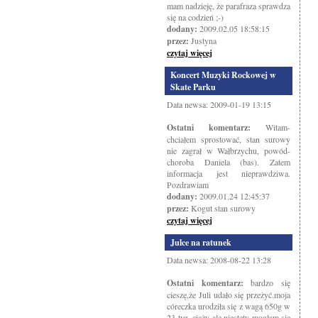
mam nadzieję, że parafraza sprawdza
się na codzień ;-)
dodany:
2009.02.05 18:58:15
przez:
Justyna
czytaj więcej
Koncert Muzyki Rockowej w
Skate Parku
Data newsa: 2009-01-19 13:15
Ostatni komentarz:
Witam-
chciałem sprostować, stan surowy
nie zagrał w Wałbrzychu, powód-
choroba Daniela (bas). Zatem
informacja jest nieprawdziwa.
Pozdrawiam
dodany:
2009.01.24 12:45:37
przez:
Kogut stan surowy
czytaj więcej
Julce na ratunek
Data newsa: 2008-08-22 13:28
Ostatni komentarz:
bardzo się
cieszę,że Juli udało się przeżyć.moja
córeczka urodziła się z wagą 650g w
23 tyg. ciąży ale niestety mogłam się