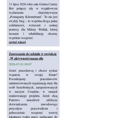
11 lipca 2026 roku cała Gmina Czarny
Bór połączy siły w wyjątkowym
wydarzeniu charytatywnym
„Pomagamy Kilometrami”. To nie jest
zwykły bieg – to wspólna droga pełna
solidarności, wzruszeń i realnej
pomocy dla Mileny Widlak, której
leczenie i rehabilitację chcemy
wspólnie wesprzeć.
czytaj więcej
Zaproszenie do udziału w projekcie
„W aktywności nasza siła
2026-07-01 09:07
Jesteś pracodawcą i chcesz zyskać
wsparcie w swojej firmie?
Poszukujemy pracodawców
zainteresowanych organizacją staży dla
osób bezrobotnych, zarejestrowanych
w naszym Urzędzie, w ramach
realizowanego projektu. Jeżeli chcą
Państwo umożliwić zdobycie
doświadczenia zawodowego
przyszłym pracownikom i
jednocześnie wesprzeć rozwój
lokalnego rynku pracy, zachęcamy do