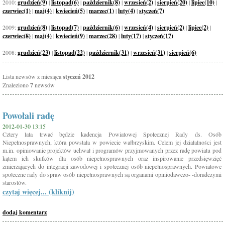
2010:
grudzień(9)
|
listopad(6)
|
październik(8)
|
wrzesień(2)
|
sierpień(20)
|
lipiec(10)
|
czerwiec(1)
|
maj(4)
|
kwiecień(5)
|
marzec(1)
|
luty(4)
|
styczeń(7)
2009:
grudzień(8)
|
listopad(7)
|
październik(6)
|
wrzesień(4)
|
sierpień(2)
|
lipiec(2)
|
czerwiec(8)
|
maj(4)
|
kwiecień(9)
|
marzec(28)
|
luty(17)
|
styczeń(17)
2008:
grudzień(23)
|
listopad(22)
|
październik(31)
|
wrzesień(31)
|
sierpień(6)
Lista newsów z miesiąca
styczeń 2012
Znaleziono
7
newsów
Powołali radę
2012-01-30 13:15
Cztery lata trwać będzie kadencja Powiatowej Społecznej Rady ds. Osób
Niepełnosprawnych, która powstała w powiecie wałbrzyskim. Celem jej działalności jest
m.in. opiniowanie projektów uchwał i programów przyjmowanych przez radę powiatu pod
kątem ich skutków dla osób niepełnosprawnych oraz inspirowanie przedsięwzięć
zmierzających do integracji zawodowej i społecznej osób niepełnosprawnych. Powiatowe
społeczne rady do spraw osób niepełnosprawnych są organami opiniodawczo- -doradczymi
starostów.
czytaj więcej... (kliknij)
dodaj komentarz