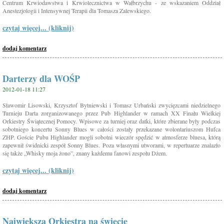
Centrum Krwiodawstwa i Krwiolecznictwa w Wałbrzychu - ze wskazaniem Oddział
Anestezjologii i Intensywnej Terapii dla Tomasza Zalewskiego.
czytaj więcej... (kliknij)
dodaj komentarz
Darterzy dla WOŚP
2012-01-18 11:27
Sławomir Lisowski, Krzysztof Bytniewski i Tomasz Urbański zwycięzcami niedzielnego
Turnieju Darta zorganizowanego przez Pub Highlander w ramach XX Finału Wielkiej
Orkiestry Świątecznej Pomocy. Wpisowe za turniej oraz datki, które zbierane były podczas
sobotniego koncertu Sonny Blues w całości zostały przekazane wolontariuszom Hufca
ZHP. Goście Pubu Highlander mogli sobotni wieczór spędzić w atmosferze bluesa, którą
zapewnił świdnicki zespół Sonny Blues. Poza własnymi utworami, w repertuarze znalazło
się także „Whisky moja żono”, znany każdemu fanowi zespołu Dżem.
czytaj więcej... (kliknij)
dodaj komentarz
Największa Orkiestra na świecie