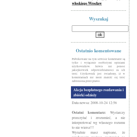
włoskiego Wrocław
Wyszukaj
Ostatnio komentowane
Publikowane na tym serwisie komentarze są
tylko i wyłącznie osobistymi opiniami
użytkowników. Serwis nie ponosi
jakiejkolwiek odpowiedzialności za ich
treść. Użytkownik jest świadomy, iż w
komentarzach nie może znaleźć się treść
zabroniona przez prawo.
Akcja bezpłatnego rozdawania i
zbiórki odzieży
Data newsa: 2008-10-24 12:56
Ostatni komentarz:
Wystarczy
przeczytać i zrozumieć, a nie
interpretować wg własnego rozumu
to nie wiersz!!!
Wyraźnie masz napisane, że