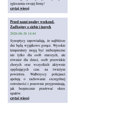
zgłoszenia swojej firmy!
czytaj więcej
Przed nami upalny weekend.
Zadbajmy o siebie i innych
2026-06-26 14:44
Synoptycy zapowiadają, że najbliższe
dni będą wyjątkowo gorące. Wysokie
temperatury mogą być niebezpieczne
nie tylko dla osób starszych, ale
również dla dzieci, osób przewlekle
chorych oraz wszystkich aktywnie
spędzających czas na świeżym
powietrzu. Wałbrzyscy policjanci
apelują o zachowanie szczególnej
ostrożności i ponownie przypominają,
jak bezpiecznie przetrwać okres
upałów.
czytaj więcej