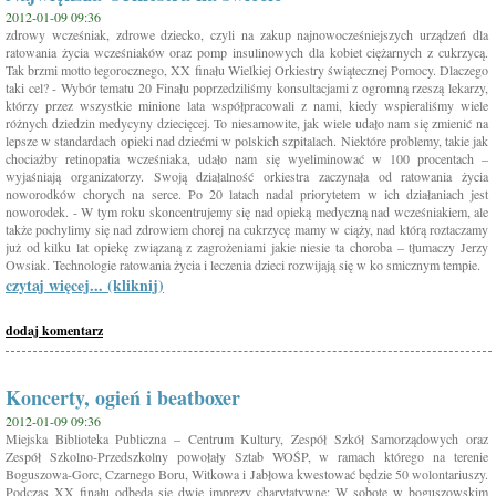
2012-01-09 09:36
zdrowy wcześniak, zdrowe dziecko, czyli na zakup najnowocześniejszych urządzeń dla
ratowania życia wcześniaków oraz pomp insulinowych dla kobiet ciężarnych z cukrzycą.
Tak brzmi motto tegorocznego, XX finału Wielkiej Orkiestry świątecznej Pomocy. Dlaczego
taki cel? - Wybór tematu 20 Finału poprzedziliśmy konsultacjami z ogromną rzeszą lekarzy,
którzy przez wszystkie minione lata współpracowali z nami, kiedy wspieraliśmy wiele
różnych dziedzin medycyny dziecięcej. To niesamowite, jak wiele udało nam się zmienić na
lepsze w standardach opieki nad dziećmi w polskich szpitalach. Niektóre problemy, takie jak
chociażby retinopatia wcześniaka, udało nam się wyeliminować w 100 procentach –
wyjaśniają organizatorzy. Swoją działalność orkiestra zaczynała od ratowania życia
noworodków chorych na serce. Po 20 latach nadal priorytetem w ich działaniach jest
noworodek. - W tym roku skoncentrujemy się nad opieką medyczną nad wcześniakiem, ale
także pochylimy się nad zdrowiem chorej na cukrzycę mamy w ciąży, nad którą roztaczamy
już od kilku lat opiekę związaną z zagrożeniami jakie niesie ta choroba – tłumaczy Jerzy
Owsiak. Technologie ratowania życia i leczenia dzieci rozwijają się w ko smicznym tempie.
czytaj więcej... (kliknij)
dodaj komentarz
Koncerty, ogień i beatboxer
2012-01-09 09:36
Miejska Biblioteka Publiczna – Centrum Kultury, Zespół Szkół Samorządowych oraz
Zespół Szkolno-Przedszkolny powołały Sztab WOŚP, w ramach którego na terenie
Boguszowa-Gorc, Czarnego Boru, Witkowa i Jabłowa kwestować będzie 50 wolontariuszy.
Podczas XX finału odbędą się dwie imprezy charytatywne: W sobotę w boguszowskim