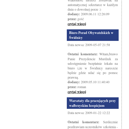
wiadomość możesz zostawiać na
automatycznej sekretarce w każdym
dniu o dowolnej porze :)
dodany:
2009.06.11 12:26:09
przez:
gość
czytaj więcej
Biuro Porad Obywatelskich w
Świdnicy
Data newsa: 2009-05-07 21:58
Ostatni komentarz:
Witam,brawo
Panie Prezydencie Murdzek za
udostępnienie bezpłatnie lokalu na
biuro i,że w Świdnicy nareszcie
będzie gdzie udać się po pomoc
prawną.
dodany:
2009.05.10 11:40:40
przez:
roman
czytaj więcej
Warsztaty dla pracujących przy
wałbrzyskim hospicjum
Data newsa: 2009-01-22 12:22
Ostatni komentarz:
Serdecznie
pozdrawiam uczestników szkolenia -