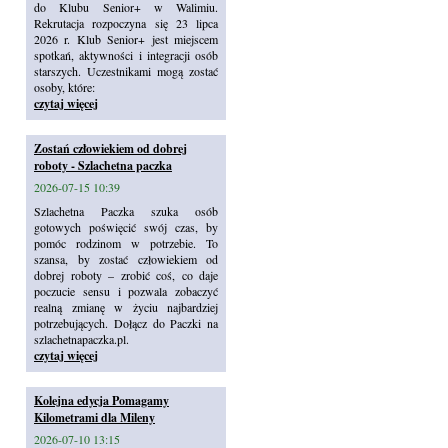
do Klubu Senior+ w Walimiu.
Rekrutacja rozpoczyna się 23 lipca
2026 r. Klub Senior+ jest miejscem
spotkań, aktywności i integracji osób
starszych. Uczestnikami mogą zostać
osoby, które:
czytaj więcej
Zostań człowiekiem od dobrej
roboty - Szlachetna paczka
2026-07-15 10:39
Szlachetna Paczka szuka osób
gotowych poświęcić swój czas, by
pomóc rodzinom w potrzebie. To
szansa, by zostać człowiekiem od
dobrej roboty – zrobić coś, co daje
poczucie sensu i pozwala zobaczyć
realną zmianę w życiu najbardziej
potrzebujących. Dołącz do Paczki na
szlachetnapaczka.pl.
czytaj więcej
Kolejna edycja Pomagamy
Kilometrami dla Mileny
2026-07-10 13:15