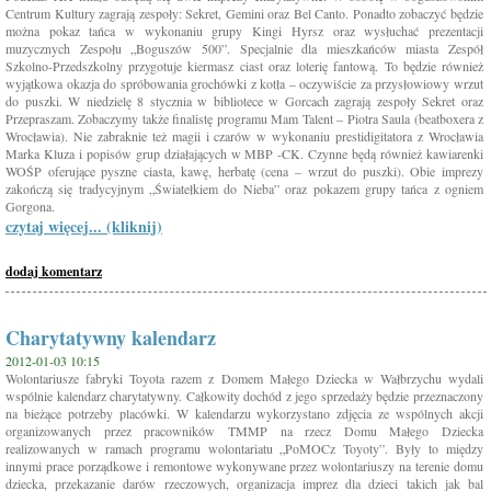
Centrum Kultury zagrają zespoły: Sekret, Gemini oraz Bel Canto. Ponadto zobaczyć będzie
można pokaz tańca w wykonaniu grupy Kingi Hyrsz oraz wysłuchać prezentacji
muzycznych Zespołu „Boguszów 500”. Specjalnie dla mieszkańców miasta Zespół
Szkolno-Przedszkolny przygotuje kiermasz ciast oraz loterię fantową. To będzie również
wyjątkowa okazja do spróbowania grochówki z kotła – oczywiście za przysłowiowy wrzut
do puszki. W niedzielę 8 stycznia w bibliotece w Gorcach zagrają zespoły Sekret oraz
Przepraszam. Zobaczymy także finalistę programu Mam Talent – Piotra Saula (beatboxera z
Wrocławia). Nie zabraknie też magii i czarów w wykonaniu prestidigitatora z Wrocławia
Marka Kluza i popisów grup działających w MBP -CK. Czynne będą również kawiarenki
WOŚP oferujące pyszne ciasta, kawę, herbatę (cena – wrzut do puszki). Obie imprezy
zakończą się tradycyjnym „Światełkiem do Nieba” oraz pokazem grupy tańca z ogniem
Gorgona.
czytaj więcej... (kliknij)
dodaj komentarz
Charytatywny kalendarz
2012-01-03 10:15
Wolontariusze fabryki Toyota razem z Domem Małego Dziecka w Wałbrzychu wydali
wspólnie kalendarz charytatywny. Całkowity dochód z jego sprzedaży będzie przeznaczony
na bieżące potrzeby placówki. W kalendarzu wykorzystano zdjęcia ze wspólnych akcji
organizowanych przez pracowników TMMP na rzecz Domu Małego Dziecka
realizowanych w ramach programu wolontariatu „PoMOCz Toyoty”. Były to między
innymi prace porządkowe i remontowe wykonywane przez wolontariuszy na terenie domu
dziecka, przekazanie darów rzeczowych, organizacja imprez dla dzieci takich jak bal