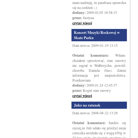
mam nadzieję, że parafraza sprawdza
się na codzień ;-)
dodany:
2009.02.05 18:58:15
przez:
Justyna
czytaj więcej
Koncert Muzyki Rockowej w
Skate Parku
Data newsa: 2009-01-19 13:15
Ostatni komentarz:
Witam-
chciałem sprostować, stan surowy
nie zagrał w Wałbrzychu, powód-
choroba Daniela (bas). Zatem
informacja jest nieprawdziwa.
Pozdrawiam
dodany:
2009.01.24 12:45:37
przez:
Kogut stan surowy
czytaj więcej
Julce na ratunek
Data newsa: 2008-08-22 13:28
Ostatni komentarz:
bardzo się
cieszę,że Juli udało się przeżyć.moja
córeczka urodziła się z wagą 650g w
23 tyg. ciąży ale niestety mogłam się