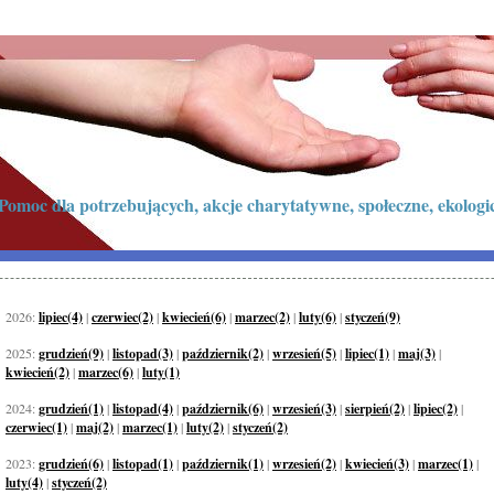
Pomoc dla potrzebujących, akcje charytatywne, społeczne, ekologi
2026:
lipiec(4)
|
czerwiec(2)
|
kwiecień(6)
|
marzec(2)
|
luty(6)
|
styczeń(9)
2025:
grudzień(9)
|
listopad(3)
|
październik(2)
|
wrzesień(5)
|
lipiec(1)
|
maj(3)
|
kwiecień(2)
|
marzec(6)
|
luty(1)
2024:
grudzień(1)
|
listopad(4)
|
październik(6)
|
wrzesień(3)
|
sierpień(2)
|
lipiec(2)
|
czerwiec(1)
|
maj(2)
|
marzec(1)
|
luty(2)
|
styczeń(2)
2023:
grudzień(6)
|
listopad(1)
|
październik(1)
|
wrzesień(2)
|
kwiecień(3)
|
marzec(1)
|
luty(4)
|
styczeń(2)