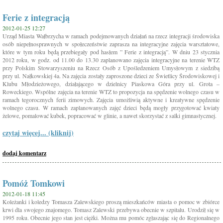
Ferie z integracją
2012-01-25 12:27
Urząd Miasta Wałbrzycha w ramach podejmowanych działań na rzecz integracji środowiska
osób niepełnosprawnych w społeczeństwie zaprasza na integracyjne zajęcia warsztatowe,
które w tym roku będą przebiegały pod hasłem ” Ferie z integracją”. W dniu 23 stycznia
2012 roku, w godz. od 11.00 do 13.30 zaplanowano zajęcia integracyjne na terenie WTZ
przy Polskim Stowarzyszeniu na Rzecz Osób z Upośledzeniem Umysłowym z siedzibą
przy ul. Nałkowskiej 4a. Na zajęcia zostały zaproszone dzieci ze Świetlicy Środowiskowej i
Klubu Młodzieżowego, działającego w dzielnicy Piaskowa Góra przy ul. Grota –
Roweckiego. Wspólne zajęcia na terenie WTZ to propozycja na spędzenie wolnego czasu w
ramach tegorocznych ferii zimowych. Zajęcia umożliwią aktywne i kreatywne spędzenie
wolnego czasu. W ramach zaplanowanych zajęć dzieci będą mogły przygotować kwiaty
żelowe, pomalować kubek, popracować w glinie, a nawet skorzystać z salki gimnastycznej.
czytaj więcej... (kliknij)
dodaj komentarz
Pomóż Tomkowi
2012-01-18 11:45
Koleżanki i koledzy Tomasza Zalewskiego proszą mieszkańców miasta o pomoc w zbiórce
krwi dla swojego znajomego. Tomasz Zalewski przebywa obecnie w szpitalu. Urodził się w
1995 roku. Obecnie jego stan jest ciężki. Można mu pomóc zgłaszając się do Regionalnego