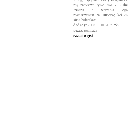
nią nacieszyć tylko m-c - 3 dni
.zmarła 5 września tego
roku.trzymam za Juleczkę kciuki-
silna kobietka!!!!
dodany:
2008.11.01 20:51:58
przez:
joanna28
czytaj więcej