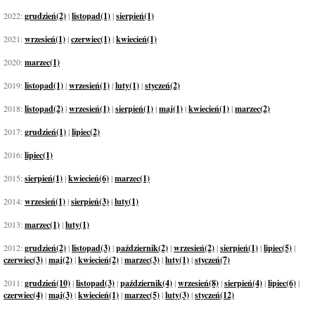
2022:
grudzień(2)
|
listopad(1)
|
sierpień(1)
2021:
wrzesień(1)
|
czerwiec(1)
|
kwiecień(1)
2020:
marzec(1)
2019:
listopad(1)
|
wrzesień(1)
|
luty(1)
|
styczeń(2)
2018:
listopad(2)
|
wrzesień(1)
|
sierpień(1)
|
maj(1)
|
kwiecień(1)
|
marzec(2)
2017:
grudzień(1)
|
lipiec(2)
2016:
lipiec(1)
2015:
sierpień(1)
|
kwiecień(6)
|
marzec(1)
2014:
wrzesień(1)
|
sierpień(3)
|
luty(1)
2013:
marzec(1)
|
luty(1)
2012:
grudzień(2)
|
listopad(3)
|
październik(2)
|
wrzesień(2)
|
sierpień(1)
|
lipiec(5)
|
czerwiec(3)
|
maj(2)
|
kwiecień(2)
|
marzec(3)
|
luty(1)
|
styczeń(7)
2011:
grudzień(10)
|
listopad(3)
|
październik(4)
|
wrzesień(8)
|
sierpień(4)
|
lipiec(6)
|
czerwiec(4)
|
maj(3)
|
kwiecień(1)
|
marzec(5)
|
luty(3)
|
styczeń(12)