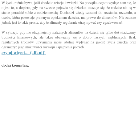
W życiu różnie bywa, jeśli chodzi o relacje i związki. Na początku często wydaje nam się, że
o jest to, a dopiero, gdy na świecie pojawia się dziecko, okazuje się, że rodzice nie są w
stanie poradzić sobie z codziennością. Dochodzi wtedy czasami do rozstania, rozwodu, a
osoba, która pozostaje prawnym opiekunem dziecka, ma prawo do alimentów. Nie zawsze
jednak jest to takie proste, aby te alimenty regularnie otrzymywać czy egzekwować.
W sytuacji, gdy nie otrzymujemy należnych alimentów na dzieci, nie tylko doświadczamy
trudności finansowych, ale także obawiamy się o dobro naszych najbliższych. Brak
regularnych środków utrzymania może istotnie wpłynąć na jakość życia dziecka oraz
ograniczyć jego możliwości rozwoju i spełnienia potrzeb.
czytaj więcej... (kliknij)
dodaj komentarz