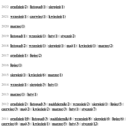
2022:
grudzień(2)
|
listopad(1)
|
sierpień(1)
2021:
wrzesień(1)
|
czerwiec(1)
|
kwiecień(1)
2020:
marzec(1)
2019:
listopad(1)
|
wrzesień(1)
|
luty(1)
|
styczeń(2)
2018:
listopad(2)
|
wrzesień(1)
|
sierpień(1)
|
maj(1)
|
kwiecień(1)
|
marzec(2)
2017:
grudzień(1)
|
lipiec(2)
2016:
lipiec(1)
2015:
sierpień(1)
|
kwiecień(6)
|
marzec(1)
2014:
wrzesień(1)
|
sierpień(3)
|
luty(1)
2013:
marzec(1)
|
luty(1)
2012:
grudzień(2)
|
listopad(3)
|
październik(2)
|
wrzesień(2)
|
sierpień(1)
|
lipiec(5)
|
czerwiec(3)
|
maj(2)
|
kwiecień(2)
|
marzec(3)
|
luty(1)
|
styczeń(7)
2011:
grudzień(10)
|
listopad(3)
|
październik(4)
|
wrzesień(8)
|
sierpień(4)
|
lipiec(6)
|
czerwiec(4)
|
maj(3)
|
kwiecień(1)
|
marzec(5)
|
luty(3)
|
styczeń(12)