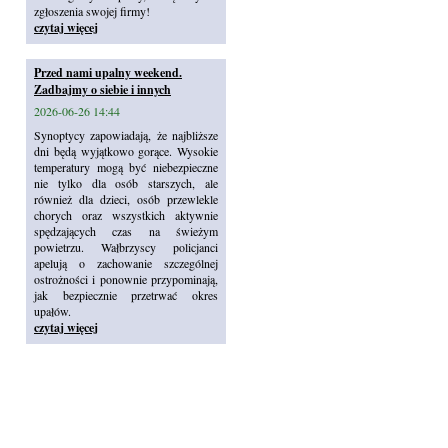
zgłoszenia swojej firmy!
czytaj więcej
Przed nami upalny weekend.
Zadbajmy o siebie i innych
2026-06-26 14:44
Synoptycy zapowiadają, że najbliższe
dni będą wyjątkowo gorące. Wysokie
temperatury mogą być niebezpieczne
nie tylko dla osób starszych, ale
również dla dzieci, osób przewlekle
chorych oraz wszystkich aktywnie
spędzających czas na świeżym
powietrzu. Wałbrzyscy policjanci
apelują o zachowanie szczególnej
ostrożności i ponownie przypominają,
jak bezpiecznie przetrwać okres
upałów.
czytaj więcej