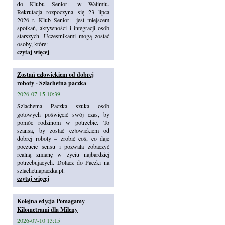
do Klubu Senior+ w Walimiu.
Rekrutacja rozpoczyna się 23 lipca
2026 r. Klub Senior+ jest miejscem
spotkań, aktywności i integracji osób
starszych. Uczestnikami mogą zostać
osoby, które:
czytaj więcej
Zostań człowiekiem od dobrej
roboty - Szlachetna paczka
2026-07-15 10:39
Szlachetna Paczka szuka osób
gotowych poświęcić swój czas, by
pomóc rodzinom w potrzebie. To
szansa, by zostać człowiekiem od
dobrej roboty – zrobić coś, co daje
poczucie sensu i pozwala zobaczyć
realną zmianę w życiu najbardziej
potrzebujących. Dołącz do Paczki na
szlachetnapaczka.pl.
czytaj więcej
Kolejna edycja Pomagamy
Kilometrami dla Mileny
2026-07-10 13:15