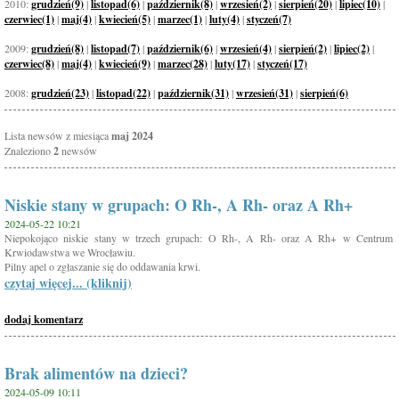
2010:
grudzień(9)
|
listopad(6)
|
październik(8)
|
wrzesień(2)
|
sierpień(20)
|
lipiec(10)
|
czerwiec(1)
|
maj(4)
|
kwiecień(5)
|
marzec(1)
|
luty(4)
|
styczeń(7)
2009:
grudzień(8)
|
listopad(7)
|
październik(6)
|
wrzesień(4)
|
sierpień(2)
|
lipiec(2)
|
czerwiec(8)
|
maj(4)
|
kwiecień(9)
|
marzec(28)
|
luty(17)
|
styczeń(17)
2008:
grudzień(23)
|
listopad(22)
|
październik(31)
|
wrzesień(31)
|
sierpień(6)
Lista newsów z miesiąca
maj 2024
Znaleziono
2
newsów
Niskie stany w grupach: O Rh-, A Rh- oraz A Rh+
2024-05-22 10:21
Niepokojąco niskie stany w trzech grupach: O Rh-, A Rh- oraz A Rh+ w Centrum
Krwiodawstwa we Wrocławiu.
Pilny apel o zgłaszanie się do oddawania krwi.
czytaj więcej... (kliknij)
dodaj komentarz
Brak alimentów na dzieci?
2024-05-09 10:11