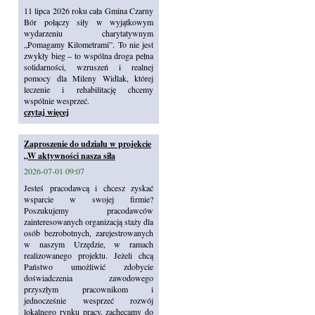
11 lipca 2026 roku cała Gmina Czarny
Bór połączy siły w wyjątkowym
wydarzeniu charytatywnym
„Pomagamy Kilometrami”. To nie jest
zwykły bieg – to wspólna droga pełna
solidarności, wzruszeń i realnej
pomocy dla Mileny Widlak, której
leczenie i rehabilitację chcemy
wspólnie wesprzeć.
czytaj więcej
Zaproszenie do udziału w projekcie
„W aktywności nasza siła
2026-07-01 09:07
Jesteś pracodawcą i chcesz zyskać
wsparcie w swojej firmie?
Poszukujemy pracodawców
zainteresowanych organizacją staży dla
osób bezrobotnych, zarejestrowanych
w naszym Urzędzie, w ramach
realizowanego projektu. Jeżeli chcą
Państwo umożliwić zdobycie
doświadczenia zawodowego
przyszłym pracownikom i
jednocześnie wesprzeć rozwój
lokalnego rynku pracy, zachęcamy do