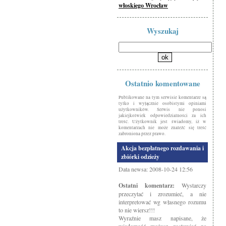
włoskiego Wrocław
Wyszukaj
Ostatnio komentowane
Publikowane na tym serwisie komentarze są
tylko i wyłącznie osobistymi opiniami
użytkowników. Serwis nie ponosi
jakiejkolwiek odpowiedzialności za ich
treść. Użytkownik jest świadomy, iż w
komentarzach nie może znaleźć się treść
zabroniona przez prawo.
Akcja bezpłatnego rozdawania i
zbiórki odzieży
Data newsa: 2008-10-24 12:56
Ostatni komentarz:
Wystarczy
przeczytać i zrozumieć, a nie
interpretować wg własnego rozumu
to nie wiersz!!!
Wyraźnie masz napisane, że