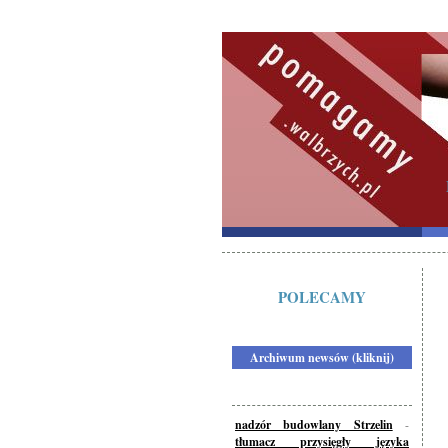
POLECAMY
Archiwum newsów (kliknij)
nadzór budowlany Strzelin
-
tłumacz przysięgły języka