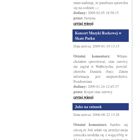
mam nadzieję, że parafraza sprawdza
się na codzień ;-)
dodany:
2009.02.05 18:58:15
przez:
Justyna
czytaj więcej
Koncert Muzyki Rockowej w
Skate Parku
Data newsa: 2009-01-19 13:15
Ostatni komentarz:
Witam-
chciałem sprostować, stan surowy
nie zagrał w Wałbrzychu, powód-
choroba Daniela (bas). Zatem
informacja jest nieprawdziwa.
Pozdrawiam
dodany:
2009.01.24 12:45:37
przez:
Kogut stan surowy
czytaj więcej
Julce na ratunek
Data newsa: 2008-08-22 13:28
Ostatni komentarz:
bardzo się
cieszę,że Juli udało się przeżyć.moja
córeczka urodziła się z wagą 650g w
23 tyg. ciąży ale niestety mogłam się