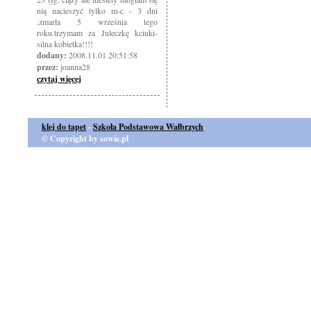
nią nacieszyć tylko m-c - 3 dni
.zmarła 5 września tego
roku.trzymam za Juleczkę kciuki-
silna kobietka!!!!
dodany:
2008.11.01 20:51:58
przez:
joanna28
czytaj więcej
klej do tapet
-
Szkoła Podstawowa Wałbrzych
© Copyright by sowie.pl