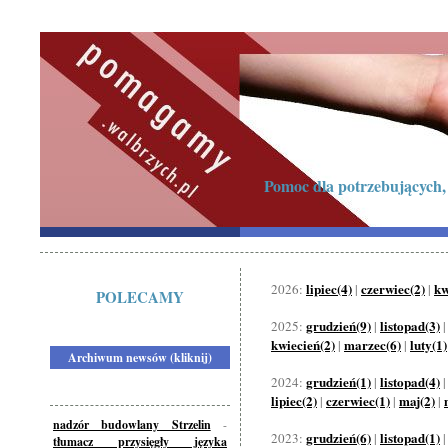
Pomoc dla potrzebujących, 
lipiec(4)
czerwiec(2)
kw
2026:
|
|
POLECAMY
grudzień(9)
listopad(3)
2025:
|
kwiecień(2)
marzec(6)
luty(1)
|
|
Archiwum newsów (kliknij)
grudzień(1)
listopad(4)
2024:
|
lipiec(2)
czerwiec(1)
maj(2)
|
|
|
nadzór budowlany Strzelin
-
grudzień(6)
listopad(1)
2023:
|
tłumacz przysięgły języka