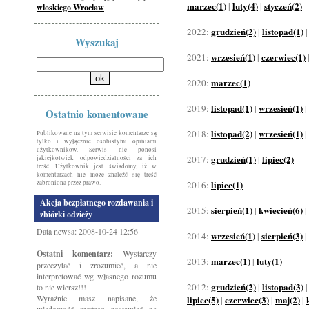
marzec(1)
luty(4)
styczeń(2)
|
|
włoskiego Wrocław
grudzień(2)
listopad(1)
2022:
|
Wyszukaj
wrzesień(1)
czerwiec(1)
2021:
|
marzec(1)
2020:
listopad(1)
wrzesień(1)
2019:
|
|
Ostatnio komentowane
listopad(2)
wrzesień(1)
2018:
|
|
Publikowane na tym serwisie komentarze są
tylko i wyłącznie osobistymi opiniami
użytkowników. Serwis nie ponosi
grudzień(1)
lipiec(2)
2017:
|
jakiejkolwiek odpowiedzialności za ich
treść. Użytkownik jest świadomy, iż w
komentarzach nie może znaleźć się treść
lipiec(1)
zabroniona przez prawo.
2016:
Akcja bezpłatnego rozdawania i
sierpień(1)
kwiecień(6)
2015:
|
|
zbiórki odzieży
Data newsa: 2008-10-24 12:56
wrzesień(1)
sierpień(3)
2014:
|
|
Ostatni komentarz:
Wystarczy
marzec(1)
luty(1)
2013:
|
przeczytać i zrozumieć, a nie
interpretować wg własnego rozumu
grudzień(2)
listopad(3)
2012:
|
to nie wiersz!!!
Wyraźnie masz napisane, że
lipiec(5)
czerwiec(3)
maj(2)
|
|
|