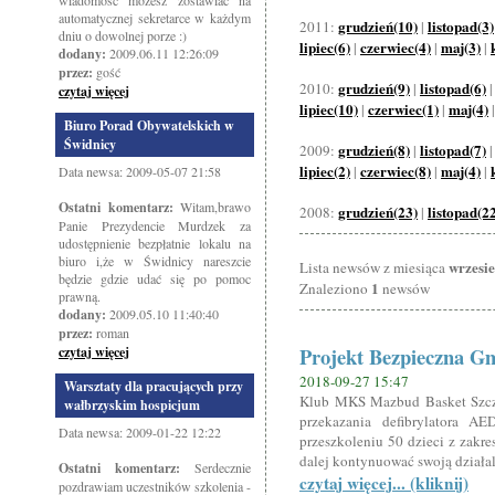
wiadomość możesz zostawiać na
automatycznej sekretarce w każdym
grudzień(10)
listopad(3)
2011:
|
dniu o dowolnej porze :)
lipiec(6)
czerwiec(4)
maj(3)
|
|
|
dodany:
2009.06.11 12:26:09
przez:
gość
grudzień(9)
listopad(6)
2010:
|
czytaj więcej
lipiec(10)
czerwiec(1)
maj(4)
|
|
Biuro Porad Obywatelskich w
Świdnicy
grudzień(8)
listopad(7)
2009:
|
lipiec(2)
czerwiec(8)
maj(4)
|
|
|
Data newsa: 2009-05-07 21:58
Ostatni komentarz:
Witam,brawo
grudzień(23)
listopad(2
2008:
|
Panie Prezydencie Murdzek za
udostępnienie bezpłatnie lokalu na
biuro i,że w Świdnicy nareszcie
wrzesi
Lista newsów z miesiąca
będzie gdzie udać się po pomoc
1
Znaleziono
newsów
prawną.
dodany:
2009.05.10 11:40:40
przez:
roman
Projekt Bezpieczna G
czytaj więcej
2018-09-27 15:47
Warsztaty dla pracujących przy
Klub MKS Mazbud Basket Szcz
wałbrzyskim hospicjum
przekazania defibrylatora A
Data newsa: 2009-01-22 12:22
przeszkoleniu 50 dzieci z zakr
dalej kontynuować swoją działa
Ostatni komentarz:
Serdecznie
czytaj więcej... (kliknij)
pozdrawiam uczestników szkolenia -