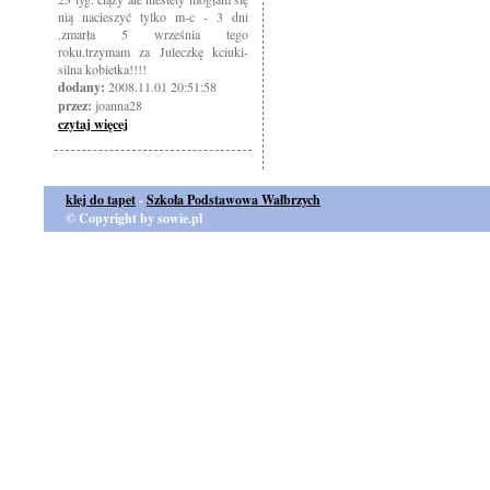
nią nacieszyć tylko m-c - 3 dni
.zmarła 5 września tego
roku.trzymam za Juleczkę kciuki-
silna kobietka!!!!
dodany:
2008.11.01 20:51:58
przez:
joanna28
czytaj więcej
klej do tapet
-
Szkoła Podstawowa Wałbrzych
© Copyright by sowie.pl