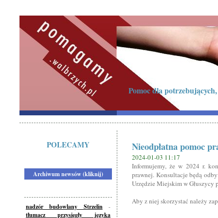
Pomoc dla potrzebujących, 
POLECAMY
Nieodpłatna pomoc p
2024-01-03 11:17
Informujemy, że w 2024 r. ko
Archiwum newsów (kliknij)
prawnej. Konsultacje będą odby
Urzędzie Miejskim w Głuszycy pr
Aby z niej skorzystać należy za
nadzór budowlany Strzelin
-
tłumacz przysięgły języka