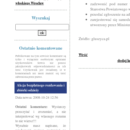
włoskiego Wrocław
zadzwonić pod numer 
Starostwa Powiatowego 
przesłać zgłoszenie na 
Wyszukaj
zarejestrować się samodz
utworzony przez Minister
Źródło: gluszyca.pl
Ostatnio komentowane
Wróć
Publikowane na tym serwisie komentarze są
dodaj 
tylko i wyłącznie osobistymi opiniami
użytkowników. Serwis nie ponosi
jakiejkolwiek odpowiedzialności za ich
treść. Użytkownik jest świadomy, iż w
komentarzach nie może znaleźć się treść
zabroniona przez prawo.
Akcja bezpłatnego rozdawania i
zbiórki odzieży
Data newsa: 2008-10-24 12:56
Ostatni komentarz:
Wystarczy
przeczytać i zrozumieć, a nie
interpretować wg własnego rozumu
to nie wiersz!!!
Wyraźnie masz napisane, że