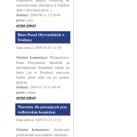
wiadomość możesz zostawiać na
automatycznej sekretarce w każdym
dniu o dowolnej porze :)
dodany:
2009.06.11 12:26:09
przez:
gość
czytaj więcej
Biuro Porad Obywatelskich w
Świdnicy
Data newsa: 2009-05-07 21:58
Ostatni komentarz:
Witam,brawo
Panie Prezydencie Murdzek za
udostępnienie bezpłatnie lokalu na
biuro i,że w Świdnicy nareszcie
będzie gdzie udać się po pomoc
prawną.
dodany:
2009.05.10 11:40:40
przez:
roman
czytaj więcej
Warsztaty dla pracujących przy
wałbrzyskim hospicjum
Data newsa: 2009-01-22 12:22
Ostatni komentarz:
Serdecznie
pozdrawiam uczestników szkolenia -