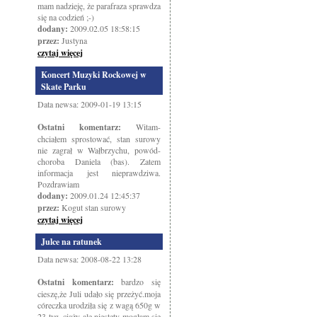
mam nadzieję, że parafraza sprawdza
się na codzień ;-)
dodany:
2009.02.05 18:58:15
przez:
Justyna
czytaj więcej
Koncert Muzyki Rockowej w
Skate Parku
Data newsa: 2009-01-19 13:15
Ostatni komentarz:
Witam-
chciałem sprostować, stan surowy
nie zagrał w Wałbrzychu, powód-
choroba Daniela (bas). Zatem
informacja jest nieprawdziwa.
Pozdrawiam
dodany:
2009.01.24 12:45:37
przez:
Kogut stan surowy
czytaj więcej
Julce na ratunek
Data newsa: 2008-08-22 13:28
Ostatni komentarz:
bardzo się
cieszę,że Juli udało się przeżyć.moja
córeczka urodziła się z wagą 650g w
23 tyg. ciąży ale niestety mogłam się