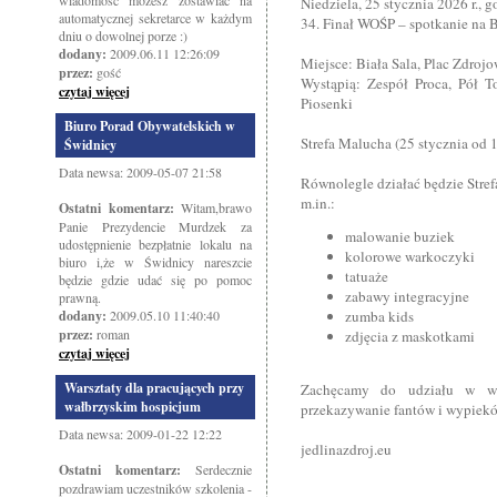
wiadomość możesz zostawiać na
Niedziela, 25 stycznia 2026 r., 
automatycznej sekretarce w każdym
34. Finał WOŚP – spotkanie na B
dniu o dowolnej porze :)
dodany:
2009.06.11 12:26:09
Miejsce: Biała Sala, Plac Zdroj
przez:
gość
Wystąpią: Zespół Proca, Pół To
czytaj więcej
Piosenki
Biuro Porad Obywatelskich w
Strefa Malucha (25 stycznia od 
Świdnicy
Data newsa: 2009-05-07 21:58
Równolegle działać będzie Stre
m.in.:
Ostatni komentarz:
Witam,brawo
Panie Prezydencie Murdzek za
malowanie buziek
udostępnienie bezpłatnie lokalu na
kolorowe warkoczyki
biuro i,że w Świdnicy nareszcie
tatuaże
będzie gdzie udać się po pomoc
zabawy integracyjne
prawną.
dodany:
2009.05.10 11:40:40
zumba kids
przez:
roman
zdjęcia z maskotkami
czytaj więcej
Warsztaty dla pracujących przy
Zachęcamy do udziału w wyd
wałbrzyskim hospicjum
przekazywanie fantów i wypiek
Data newsa: 2009-01-22 12:22
jedlinazdroj.eu
Ostatni komentarz:
Serdecznie
pozdrawiam uczestników szkolenia -