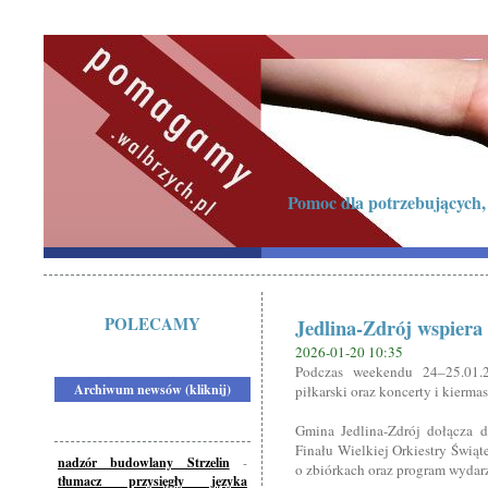
Pomoc dla potrzebujących, 
POLECAMY
Jedlina-Zdrój wspiera
2026-01-20 10:35
Podczas weekendu 24–25.01.2
Archiwum newsów (kliknij)
piłkarski oraz koncerty i kiermas
Gmina Jedlina-Zdrój dołącza d
Finału Wielkiej Orkiestry Świą
nadzór budowlany Strzelin
-
o zbiórkach oraz program wydar
tłumacz przysięgły języka