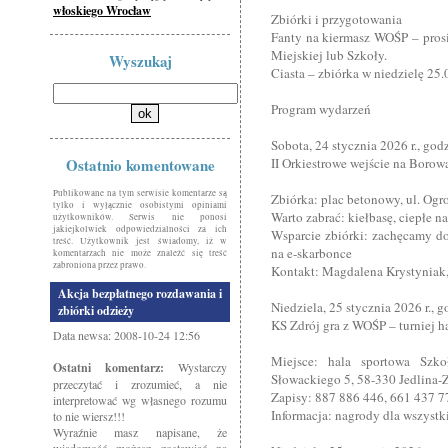
włoskiego Wrocław
Zbiórki i przygotowania
Fanty na kiermasz WOŚP – prosi
Miejskiej lub Szkoły.
Wyszukaj
Ciasta – zbiórka w niedzielę 25.
Program wydarzeń
Sobota, 24 stycznia 2026 r., god
Ostatnio komentowane
II Orkiestrowe wejście na Borow
Publikowane na tym serwisie komentarze są
Zbiórka: plac betonowy, ul. Og
tylko i wyłącznie osobistymi opiniami
Warto zabrać: kiełbasę, ciepłe 
użytkowników. Serwis nie ponosi
jakiejkolwiek odpowiedzialności za ich
Wsparcie zbiórki: zachęcamy 
treść. Użytkownik jest świadomy, iż w
na e-skarbonce
komentarzach nie może znaleźć się treść
zabroniona przez prawo.
Kontakt: Magdalena Krystyniak,
Akcja bezpłatnego rozdawania i
Niedziela, 25 stycznia 2026 r., 
zbiórki odzieży
KS Zdrój gra z WOŚP – turniej 
Data newsa: 2008-10-24 12:56
Miejsce: hala sportowa Szko
Ostatni komentarz:
Wystarczy
Słowackiego 5, 58-330 Jedlina-
przeczytać i zrozumieć, a nie
Zapisy: 887 886 446, 661 437 7
interpretować wg własnego rozumu
Informacja: nagrody dla wszyst
to nie wiersz!!!
Wyraźnie masz napisane, że