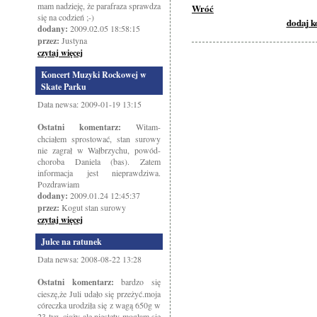
mam nadzieję, że parafraza sprawdza
Wróć
się na codzień ;-)
dodaj 
dodany:
2009.02.05 18:58:15
przez:
Justyna
czytaj więcej
Koncert Muzyki Rockowej w
Skate Parku
Data newsa: 2009-01-19 13:15
Ostatni komentarz:
Witam-
chciałem sprostować, stan surowy
nie zagrał w Wałbrzychu, powód-
choroba Daniela (bas). Zatem
informacja jest nieprawdziwa.
Pozdrawiam
dodany:
2009.01.24 12:45:37
przez:
Kogut stan surowy
czytaj więcej
Julce na ratunek
Data newsa: 2008-08-22 13:28
Ostatni komentarz:
bardzo się
cieszę,że Juli udało się przeżyć.moja
córeczka urodziła się z wagą 650g w
23 tyg. ciąży ale niestety mogłam się