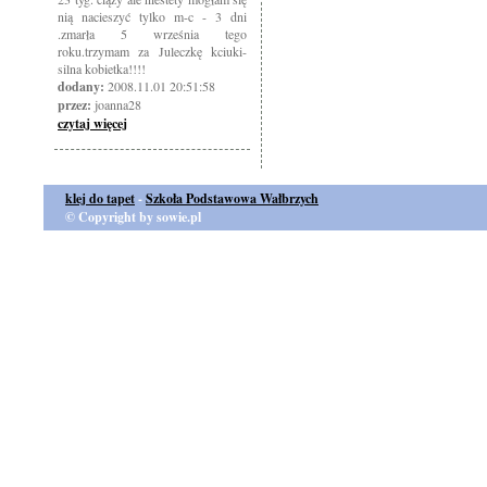
nią nacieszyć tylko m-c - 3 dni
.zmarła 5 września tego
roku.trzymam za Juleczkę kciuki-
silna kobietka!!!!
dodany:
2008.11.01 20:51:58
przez:
joanna28
czytaj więcej
klej do tapet
-
Szkoła Podstawowa Wałbrzych
© Copyright by sowie.pl